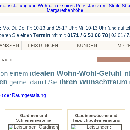
:
Mo, Di, Do, Fr: 10-13 und 15-17 Uhr; Mi: 10-13 Uhr (und auf te
Termin
0171 / 6 51 00 78
baren Sie einen
mit mir:
| 02 01 / 
JANSSEN
LEISTUNGEN
KUNDEN
IMPR
idealen Wohn-Wohl-Gefühl
on einem
in
nen
Ihren Wunschtraum
gerne, damit Sie
ERL
S
IH
WOHN
Gardinen und
Gardinenwäsche und
Schienensysteme
Teppichbodenreinigung